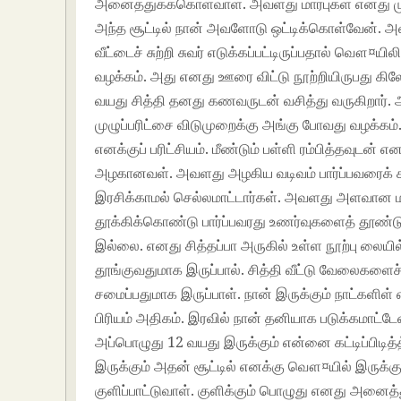
அனைத்துக்க்கொள்வாள். அவளது மார்புகள் எனது முக
அந்த சூட்டில் நான் அவளோடு ஒட்டிக்கொள்வேன். அ
வீட்டைச் சுற்றி சுவர் எடுக்கப்பட்டிருப்பதால் வௌ¤யிலி
வழக்கம். அது எனது ஊரை விட்டு நூற்றியிருபது கிலோ
வயது சித்தி தனது கணவருடன் வசித்து வருகிறார்.
முழுப்பரிட்சை விடுமுறைக்கு அங்கு போவது வழக்
எனக்குப் பரிட்சியம். மீண்டும் பள்ளி ரம்பித்தவுடன் 
அழகானவள். அவளது அழகிய வடிவம் பார்ப்பவரைக் 
இரசிக்காமல் செல்லமாட்டார்கள். அவளது அளவான மார
தூக்கிக்கொண்டு பார்ப்பவரது உணர்வுகளைத் தூண்ட
இல்லை. எனது சித்தப்பா அருகில் உள்ள நூற்பு லையி
தூங்குவதுமாக இருப்பால். சித்தி வீட்டு வேலைகளைச் 
சமைப்பதுமாக இருப்பாள். நான் இருக்கும் நாட்கள
பிரியம் அதிகம். இரவில் நான் தனியாக படுக்கமாட
அப்பொழுது 12 வயது இருக்கும் என்னை கட்டிப்பிடித
இருக்கும் அதன் சூட்டில் எனக்கு வௌ¤யில் இருக்க
குளிப்பாட்டுவாள். குளிக்கும் பொழுது எனது அனைத