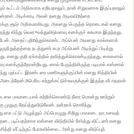
ம் கூட்டம் அதிகமாக ஏறியதாலும், நான் சிறுவனாக இருப்பதாலும்
நின்றாள். அடிக்காடி அவள் தனது அடிவயிnற்றை
 எனக்கு சூடு அதிகமாகியது. அவளது பெருத்த தொடைகள் எனது
இருந்து விந்து வௌ¤வந்துவிடுமளவு எனக்குச் சுகமாக இருந்தது.
டேன். அதைப் புறிnந்துகொண்ட அப்பென் அவளது கால்களாக்
ுநிறுத்தத்தை நடத்துனர் கூற அப்பெண் அடித்துப் பிடித்து
ு. எனது குறி ஏக்கத்தில் தவித்துக்கொண்டிருந்தது. கைகளால்
எனக்குத்தோன்றியது. னால் பேருந்திலிருந்த படியால் என்னால்
்து புறப்பட்ட இரண்டரை மணிகளுக்குப்பின் எனது சித்தியின்
அடைந்தேன்.nபெரிய சுற்றுக்கட்டுச்சுவருக்குள் இருந்த வீடாததால்
ு உடலை பாவாடையால் சுற்றிக்கொண்டு நீரை மொன்று ஊற்றும்
 முதுகு தேய்த்துவிடுவேன். நன்றாக் சொரிந்து
னது கை பட்டு அழுத்தும் அப்பொழுது சிறிது பாவாடை நாடாவைத்
ந்தன.. படிப்பதற்காக என்னை விடுதியில் சேர்த்து விட்டனர் எனது
்தி வீட்டிற்குப் போகவில்லை.. அன்று எனது விடுப்புத்