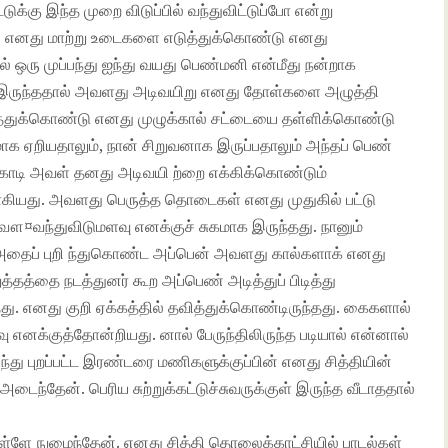
ுக்கு இந்த முறை விடுப்பில் வந்துவிட்டுப்போ என்று
ன் எனது மாற்று உடைகளை எடுத்துக்கொண்டு எனது
்தில் ஒரு முப்பந்து ஐந்து வயது பெண்மனி என்மீது நன்றாக
ல் இருந்ததால் அவளது அடிவயிறு எனது தோள்களை அழுத்தி
ிரைத்துக்கொண்டு எனது முழுக்கால் சட்டையை தள்ளிக்கொண்டு
மாக ஏறியதாலும், நான் சிறுவனாக இருப்பதாலும் அந்தப் பெண்
ிக்காடி அவள் தனது அடிவயி ற்றை எக்கிக்கொண்டும்
ாகியது. அவளது பெருத்த தொடைகள் எனது முதுகில் பட்டு
 வௌ¤வந்துவிடுமளவு எனக்குச் சுகமாக இருந்தது. நானும்
அதைப் புறி ந்துகொண்ட அப்பென் அவளது கால்களாக் எனது
்தத்தை நடத்துனர் கூற அப்பெண் அடித்துப் பிடித்து
ு. எனது குறி ஏக்கத்தில் தவித்துக்கொண்டிருந்தது. கைகளால்
எனக்குத்தோன்றியது. னால் பேருந்திலிருந்த படியால் என்னால்
்து புறப்பட்ட இரண்டரை மணிகளுக்குப்பின் எனது சித்தியின்
டைந்தேன். பெரிய சுற்றுக்கட்டுச்சுவருக்குள் இருந்த வீடாததால்
ு உள்ளே நுழைந்தேன். எனது சித்தி தொலைக்காட்சியில் பாடல்கள்