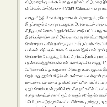
விடுமுறைக்கு அங்கு போவது வழக்கம். விடுமுறை 
பரிட்சியம். மீண்டும் பள்ளி Start anaவுடன் எனது ஊர
எனது சித்தி மிகவும் அழகானவள். அவளது அழகிய வட
இருந்தாலும் அவளது உடலழகை இரசிக்காமல் செல்லம
சிறிது முன்னோக்கி தூக்கிக்கொண்டு பார்ப்பவரது
இரசிப்புத்தண்மைகள் இல்லை. எனது சித்தப்பா அருக
செல்வதும் பகலில் தூங்குவதுமாக இருப்பால். சித்த
படங்கள் பார்ப்பதும். nசமைப்பதுமாக இருப்பாள். ந
செய்வதில் அவளுக்கு பிரியம் அதிகம். இரவில் நா
படுக்கவைத்துக்கொள்வாள். எனக்கு அப்பொழுது 12 வ
nபடுக்கையில் தூங்குவாள். அவளது உடம்பு சூடாக இரு
தெரியாது தூங்கி விடுவேன். என்னை அவள்தான் குளி
உடைகளையும் கலைந்துவிட்டு தண்ணீரை ஊற்றி நன்றாக உட
ஏதும் சொல்லாமல் குளிப்பேன். சில நாட்களில் அவள்
சிறிது விரைப்புக்கொள்ளும் அவளும் சிரித்துக்கொண
nபெரிதாக எடுத்துக்கொள்ள வில்லை. குளித்து முடி