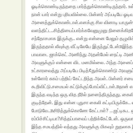
ஓடிக்கொண்டிருந்ததை பார்த்துக்கொண்டிருந்தார். உ
நான் யார் என்று புரியவில்லை. பின்னர் அப்படியே ஓட
அனைத்துக்கொண்டாள்.எனக்கு சில வினாடி யாருன்ன
வளந்திட்ட..சித்தியைப்பார்க்கவேனுமுனு நினைக்கி
சந்தோசமாக இருக்கு.. என்று என்னை மேலும் தழுவி
இருந்ததால் லீவுக்கு வீட்டிலேயே இருந்துட்டேன்nஇந
பாவாடை ஜாக்கெட் அணிந்து அதன்மேல் நைட்டி அணி
அவளுக்கும் என்னை விட மனமில்லை. அந்த அனைப்
உட்காரவைத்து அப்படியே பிடித்¢துக்கொண்டு அவளும்
உள்ளோர் சுகம் பற்றிய் கேட்டறிந்த அவள். பின்னர் 
கூறிவிட்டு.சமையல் கட்டுக்குப்போய்விட்டாள்.nநான
இருந்த வடிந்த ஒரு வித நீரில் நனைந்திருந்தது. கை
குடித்தேன். இது என்ன புதுசா கைலி கட்டியிருக்கே.
போடுவே..nசிரித்துக்கொணே கேட்டாள்? …ஜட்டிகூட 
ரம்பிச்சிட்டியா?சித்தப்பாவைப் பற்றிக்கேட்டேன். 
இந்த சமயத்தில் வந்தது அவளுக்கு மிகவும் றுதலாக 