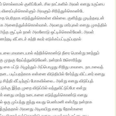
 ஏதும் சொல்லாமல் குளிப்பேன். சில நாட்களில் அவள் எனது உருப்பை
து விரைப்புக்கொள்ளும் அவளும் சிரித்துக்கொண்டே
தை பெரிதாக எடுத்துக்கொள்ள வில்லை. குளித்து முடித்தவுடன்
ாக அனைத்துக்க்கொள்வாள். அவளது மார்புகள் எனது முகத்தில்
் அந்த சூட்டில் நான் அவளோடு ஒட்டிக்கொள்வேன். அவள்
டி வீட்டைச் சுற்றி சுவர் எடுக்கப்பட்டிருப்பதால்
ு உடலை பாவாடையால் சுற்றிக்கொண்டு நீரை மொன்று ஊற்றும்
ு முதுகு தேய்த்துவிடுவேன். நன்றாக் nசொரிந்து
னது கை பட்டு அழுத்தும் அப்பொழுது சிறிது பாவாடை நாடாவைத்
ந்தன.. படிப்பதற்காக என்னை விடுதியில் சேர்த்து விட்டனர் எனது
த்தி வீட்டிற்குப் போகவில்லை.. அன்று எனது விடுப்புத்
ுக்கு இந்த முறை விடுப்பில் வந்துவிட்டுப்போ என்று
ான் எனது மாற்று உடைகளை எடுத்துக்கொண்டு எனது
்தில் ஒரு முப்பந்து ஐந்து வயது பெண்மனி என்மீது நன்றாக
ல் இருந்ததால் அவளது அடிவயிறு எனது தோள்களை
றுப்பு விரைத்துக்கொண்டு எனது முழுக்கால் சட்டையை