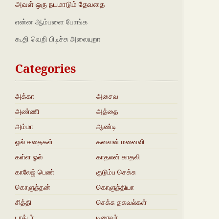
அவள் ஒரு நடமாடும் தேவதை
என்ன ஆம்பளை போங்க
கூதி வெறி பிடிச்சு அலையுறா
Categories
அக்கா
அசைவ
நகைச்சுவை
அண்ணி
அத்தை
அம்மா
ஆண்டி
ஓல் கதைகள்
கனவன் மனைவி
கள்ள ஓல்
காதலன் காதலி
காலேஜ் பெண்
குடும்ப செக்சு
கதைகள்
கொளுந்தன்
கொளுந்தியா
சித்தி
செக்சு தகவல்கள்
டாக்டர்
டிரைவர்