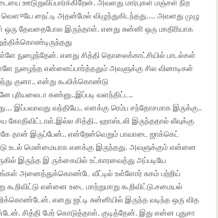
ையை ஊடுறுவிப்பார்க்கிறேன். அவளது மார்புகள் மஞ்சள் நிற
ன, வௌ¤யே நைட்டி அதன்மேல் விழுந்துகிடந்தது…. அவளது முழு
ஒரு தேவதைபோல இருந்தாள். எனது சுன்னி ஒரு மாதிரியாக
த்திக்கொண்டிருந்தது
ு உள்ளே நுழைந்தேன். எனது சித்தி தொலைக்காட்சியில் பாடல்கள்
ள்ளே நுழைந்த என்னைப்பார்த்ததும் அவளுக்கு சில வினாடிகள்
ிவந்து குனா.. என்று கூவிக்கொண்டு
 புரியலைடா கண்னு..இப்படி வளந்திட்ட..
ு… இப்பவாவது வந்தியே.. எனக்கு ரெம்ப சந்தோசமாக இருக்கு..
கோதிவிட்டாள்.இல்ல சித்தி.. ஹாஸ்டலி இருந்ததால் லீவுக்கு
ங்கே தான் இருப்பேன்.. என்றேன்வெறும் பாவாடை ஜாக்கெட்
டு உடல் மென்மையாக எனக்கு இருந்தது. அவளுக்கும் என்னை
ல் இருந்த இ ருக்கையில் உட்காரவைத்து அப்படியே
டங்கள் அனைத்துக்கொண்டே வீட்டில் உள்ளோர் சுகம் பற்றிய்
று கூறிவிட்டு என்னை உடை மாற்றுமாறு கூறிவிட்டு.சமையல்
றிக்கொண்டேன். எனது ஜட்டி சுன்னியில் இருந்த வடிந்த ஒரு வித
டேன். சித்தி மேர் கொடுத்தாள். குடித்தேன். இது என்ன புதுசா