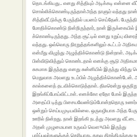
தொடங்கியது.. எனது சித்தியும் அடிக்கடி என்னை வீட்ட
சொல்லிக்கொண்டிருந்தாள்அந்த நாளும் வந்தது நா
சித்திவீட்டுக்கு பேருந்தில் பயனம் செய்தேன். பேருந
மோதிக்கொண்டு நின்றிருந்தார், நான் இருக்கையி
க்கொண்டிருந்தது. அந்த சூட்டில் எனது உறுப்பு வ
வந்தது. ஒவ்வொரு நிரறுத்தங்களிலும் கூட்டம் அதிக
என்மீது விழுந்து அழுத்திக்கொண்டு நின்றாள். அட
பின்விடுவித்தும் கொண்டதால் எனக்கு சூடு அதிகம
சுகமாக இருந்தது எனது சுன்னியில் இருந்து விந்து
மெதுவாக அவளது உடம்பில் அழுத்திக்கொண்டேன். 
கால்களைத் தடவிக்கொடுத்தாள். திடீரென்று ஒருநிறுத
இறங்கிப்போய்விட்டாள். எனக்கோ ஏதோ போல் இருந்தத
அதைப்பி டித்து பிசையவேண்டும்போன்றதொரு உணர்வு 
ஒன்றும் செய்யமுடியவில்லை. ஒருவழியாக அந்த பேருந
ஊரில் நின்றது. நான் இறங்கி நடத்து அவளது வீட்டை அ
அதன் முழுமையான உருவம் வௌ¤யில் இருந்து
பார்ப்பவர்களுக்குத் தெரியாது. கதவு திறந்திருந்தத