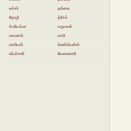
டீச்சர்
தங்கை
தோழி
த்ரீசம்
பெரியம்மா
மருமகள்
மாமனார்‍‍
மாமி
மாமியார்
லெஸ்பியன்ஸ்
விபச்சாரி
வேலைகாரி