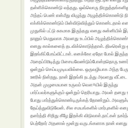
தள்ளிக்கொண்டு வந்தது. ஒவ்வொரு நிரறுத்தங்களிலு
அந்தப் பெண் என்மீது விழுந்து அழுத்திக்கொண்டு 
எக்கிக்கொண்டும் பின்விடுவித்தும் கொண்டதால்
முதுகில் பட்டு சுகமாக இருந்தது எனது சுன்னியில் 
நானும் மெதுவாக அவளது உடம்பில் அழுத்திக்கொண்
எனது கால்களைத் தடவிக்கொடுத்தாள். திடீரென்று ஒர
இறங்கிப்போய்விட்டாள். எனக்கோ ஏதோ போல் இருந்தத
அதைப்பிnடித்து பிசையவேண்டும்போன்றதொரு உணர்வு 
ஒன்றும் செய்யமுடியவில்லை. ஒருவழியாக அந்த பேருந
ஊரில் நின்றது. நான் இறங்கி நடத்து அவளது வீட்டை 
அதன் முழுமையான உருவம் வௌ¤யில் இருந்து
பார்ப்பவர்களுக்கும் ஒன்றும் தெரியாது. அவள் தனத
போது பார்த்துக்கொண்டிருக்கத் தோண்றும். அவளுக்கு
தேய்த்துவிடுவேன். சில சமயங்களில் மார்புகளில் எ
தளர்த்தி சிறிது கீழே இறக்கி விடுவாள்.நாட்கள் நகர்
பெற்றோர் அதனால் மூன்று வருடங்களாக நான் எனது சித