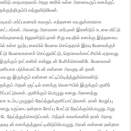
இரண்டு மாதமாதலால் அநத ஊரில் உள்ள அனைவரும் எனக்குப்
ுக்குத்திரும்பி வந்துவிடுவேன்.
ிவம் பார்ப்பவரைக் கவரும். எத்தனை வயதுக்காரராக
ாட்டார்கள். அவளது அளவான மார்புகள் இரண்டும் உடலை விட்டு
 உணர்வுகளைத் nதூண்டும்.நான் சிறு வயதில் எனக்கு இத்தகைய
ில் உள்ள நூற்பு லையில் வேலை செய்ததால் இரவு வேலைக்குச்
ி வீட்டு வேலைகளைச் செய்துவிட்டு, தொலைக்காட்சியில் ஏதாவது
ான் இருக்கும் நாட்களிள் என்னுடன் பேசிக்கொண்டே வேலைகள்
ன் தனியாக படுக்கமாட்டேன் என்னை அவளுடன் தான்
யது இருக்கும் என்னை கட்டிப்பிடித்த்துக்கொண்டு
க்கும் அதன் சூட்டில் எனக்கு வௌ¤யில் இருக்கும் குளிர்
ப்பாட்டுவாள். குளிக்கும் பொழுது எனது அனைத்து
ம்பு முழுதும் தேய்த்துக்குளிப்பாட்டுவாள். நான் nமறுப்பு
 எனது உருப்பை நன்றாக சோப்பு போட்டு தேய்க்கும்பொழுது அது
்டே தேய்த்துக்கொடுப்பாள். அந்தக் காலங்களில் நான் அதை
த்தவுடன் எனக்குத்துவட்டிவிடும்பொழுது அவள் என்னை நன்றாக