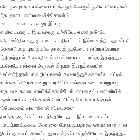
ள்ளே நுழைந்த nஎன்னைப்பார்த்ததும் அவளுக்கு சில வினாடிகள்
ிவந்து குனா.. என்று கூவிக்கொண்டு
ே புரியலைடா கண்னு..இப்படி
றதே கிடையாது… இப்பவாவது வந்தியே.. எனக்கு ரெம்ப
க்கொண்டு எனது முடியை கோதிவிட்டாள்.இல்ல சித்தி.. ஹாஸ்டலி
்த ரெண்டு மாதமும் இங்கே தான் இருப்பேன்.. என்றேன்வெறும்
ந்திருந்தாள் அவளடு உடல் மென்மையாக எனக்கு இருந்தது.
புடனேயே என்னை அருகில் இருந்த இnருக்கையில்
 உட்கார்ந்தாள். சில நிமிடங்கள் அனைத்துக்கொண்டே வீட்டில்
சமையல் செய்கிறேன் என்று கூறிவிட்டு என்னை உடை மாற்றுமாறு
் எனது உடைகளை மாற்றிக்கொண்டேன். எனது ஜட்டி சுன்னியில்
லி ஒன்றைக் கட்டிக்கொண்டேன். சித்தி மேர் கொடுத்தாள்.
. எப்பொழுதும் அரைக்கால் சட்டைதான்
ஒனக்கு ஒழுங்காப் போடத்தெரியாது…. இப்ப கைலி கட்ட
ஒருவாரம் பயிற்ச்சிக்காக சென்னை போயிருப்பதாகச் சொன்னாள்நான்
இருப்பதாகவும் சொன்னது எனக்கும் மகிழ்ச்சிnயாக இருந்தது.