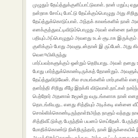
முழுதும் தேய்த்துக்குளிப்பாட்டுவாள். நான் மறுப்பு
நன்றாக சோப்பு போட்டு தேய்க்கும்பொழுது அது சிறி
தேய்த்துக்கொடுப்பாள். அந்தக் காலங்களில் நான் அ
எனக்குத்துவட்டிவிடும்பொழுது அவள் என்னை நன்ற
பதியும்.அப்பொழுதும் அவளது உடல் சூடாக இருக்கும
குளிக்கும் போது அவளுடன்தான் இ ருப்பேன். அது கிணற்ற
வௌ¤யிலிருந்து
பார்ப்பவர்களுக்கும் ஒன்றும் தெரியாது. அவள் தனத
போது பார்த்துக்கொண்டிருக்கத் தோண்றும். அவளுக்க
தேய்த்துவிடுவேன். சில சமயங்களில் மார்புகளில் எ
தளர்த்தி சிறிது கீழே இறக்கி விடுவாள்.நாட்கள் நகர்
பெற்றோர் அதனால் nமூன்று வருடங்களாக நான் எனது சி
தொடங்கியது.. எனது சித்தியும் அடிக்கடி என்னை வீட்ட
சொல்லிக்கொண்டிருந்தாள்nஅந்த நாளும் வந்தது ந
சித்திவீட்டுக்கு பேருந்தில் பயனம் செய்தேன். பேருந
மோதிக்கொண்டு நின்றிருந்தார், நான் இருக்கையி
அழுத்திnக்கொண்டிருந்தது. அந்த சூட்டில் எனது உ