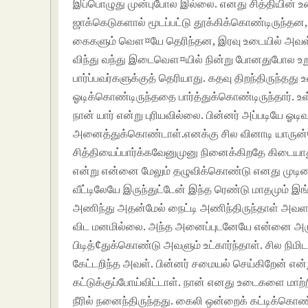
இப்பொழுது முன்புபோல இல்லை. எனது சித்தியின் உட
ஜாக்கெடுகளால் மூடப்பட்டு தூக்கிக்கொண்டிருந்த
கைகளும் வௌ¤யே தெரிந்தன, இரவு உடையில் அவள் 
விந்து வந்து இடைவௌ¤யில் நின்று போனதுபோல உறு
பார்ப்பவர்களுக்குத் தெரியாது. கதவு திறந்திருந்தத
ஓடிக்கொண்டிருந்ததை பார்த்துக்கொண்டிருந்தார். உ
நான் யார் என்று புரியவில்லை. பின்னர் அப்படியே ஓட
அனைத்துக்கொண்டாள்.எனக்கு சில வினாடி யாருன்னே
சித்தியைப்பார்க்கவேனுமுனு நினைக்கிறதே கிடையாத
என்று என்னை மேலும் தழுவிக்கொண்டு எனது முடியை 
வீட்டிலேயே இருந்துட்டேன் இந்த ரெண்டு மாதமும் இ
அணிந்து அதன்மேல் நைட்டி அணிந்திருந்தாள் அவள
விட மனமில்லை. அந்த அனைப்புடனேயே என்னை அருகி
பிடித்¢துக்கொண்டு அவளும் உட்கார்ந்தாள். சில நிமி
கேட்டறிந்த அவள். பின்னர் சமையல் செய்கிறேன் என்
கட்டுக்குப்போய்விட்டாள். நான் எனது உடைகளை மாற்
நீரில் நனைந்திருந்தது. கைலி ஒன்றைக் கட்டிக்கொண்