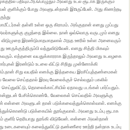
த்தில் பதியும்.அப்பொழுதும் அவளது உடல் சூடாக இருக்கும்
வள் குளிக்கும் போது அவளுடன்தான் இnருப்பேன். அது கிணற்றடி
ருந்து
மீட்டர்கள் தள்ளி உள்ள ஒரு கிராமம். அங்குதான் எனது முப்பது
 அவர்களுக்கு குழந்தை இல்லை. நான் ஒவ்வொரு வருடமும் எனது
கம். விடுமுறை இரண்டுமாதமாதலால் அநத ஊரில் உள்ள அனைவரும்
எனது ஊருக்குத்திரும்பி வந்துவிடுவேன். எனது சித்தி மிகவும்
கவரும். எத்தனை வயதுக்காரராக இருந்தாலும் அவளது உடலழகை
்புகள் இரண்டும் உடலை விட்டு சிறிது முன்னோக்கி
ும்.நான் சிறு வயதில் எனக்கு இத்தகைய இரசிப்புத்தண்மைகள்
ல் வேலை செய்ததால் இரவு வேலைக்குச் செல்வதும் பகலில்
செய்துவிட்டு, தொலைக்காட்சியில் ஏதாவது படங்கள் பார்ப்பதும்.
ிள் என்னுடன் பேசிக்கொண்டே வேலைகள் செய்வதில் அவளுக்கு
்டேன் என்னை அவளுடன் தான் படுக்கவைத்துக்கொள்வாள். எனக்கு
்த்துக்கொண்டு படுக்கையில் தூங்குவாள். அவளது உடம்பு சூடாக
ும் குளிர் தெரியாது தூங்கி விடுவேன். என்னை அவள்தான்
்து உடைகளையும் கலைந்துவிட்டு தண்ணீரை ஊற்றி நன்றாக உடம்பு