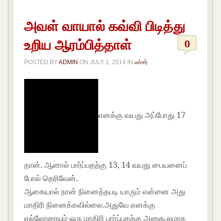
அவள் வாயால் கவ்வி பிடித்து
உறிய ஆரம்பித்தாள்
0
POSTED BY
ADMIN
ON
JULY 1, 2014
IN
டீச்சர்
எனக்கு வயது அப்போது 17
தான். ஆனால் பார்ப்பதற்கு 13, 14 வயது பையனைப்
போல் தெரிவேன்.
ஆகையால் நான் நினைத்தபடி யாரும் என்னை அது
மாதிரி நினைக்கவில்லை.அதுவே எனக்கு
எல்லோரையும் ஒரு மாதிரி பார்ப்பதற்கு அனுகூலமாக