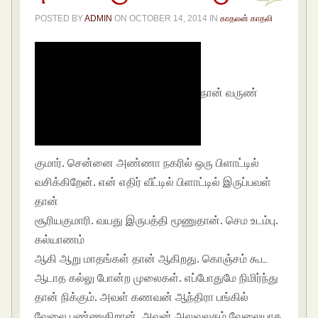
POSTED BY
ADMIN
ON
OCTOBER 14, 2014
IN
காதலன் காதலி
நான் வருண்
குமார். சென்னை அண்ணா நகரில் ஒரு பிளாட்டில்
வசிக்கிறேன். என் எதிர் வீட்டில் பிளாட்டில் இருப்பவள்
தான்
சூரியகுமாரி. வயது இருபத்தி மூணுதான். செம உடம்பு.
கல்யாணம்
ஆகி ஆறு மாதங்கள் தான் ஆகிறது. கொஞ்சம் கூட
ஆடாத கல்லு போன்ற முலைகள். எப்போதுமே நிமிர்ந்து
தான் நிக்கும். அவள் கணவன் ஆந்திரா பங்கில்
வேலை பண்ணுகிறான். அவன் அலுவலகம் வேலையாக