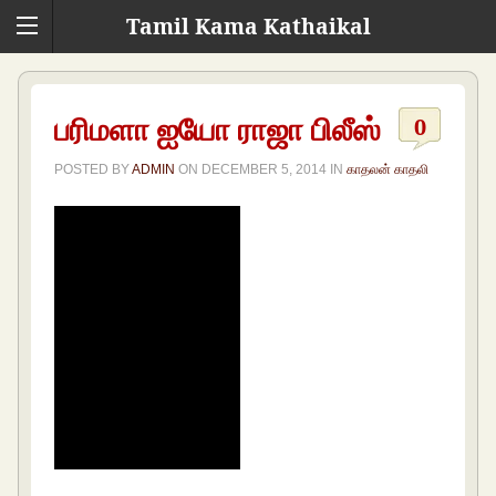
Tamil Kama Kathaikal
பரிமளா ஐயோ ராஜா பிலீஸ்
0
POSTED BY
ADMIN
ON
DECEMBER 5, 2014
IN
காதலன் காதலி