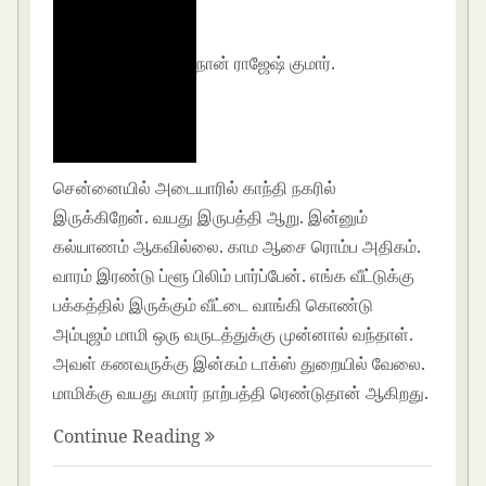
நான் ராஜேஷ் குமார்.
சென்னையில் அடையாரில் காந்தி நகரில்
இருக்கிறேன். வயது இருபத்தி ஆறு. இன்னும்
கல்யாணம் ஆகவில்லை. காம ஆசை ரொம்ப அதிகம்.
வாரம் இரண்டு ப்ளூ பிலிம் பார்ப்பேன். எங்க வீட்டுக்கு
பக்கத்தில் இருக்கும் வீட்டை வாங்கி கொண்டு
அம்புஜம் மாமி ஒரு வருடத்துக்கு முன்னால் வந்தாள்.
அவள் கணவருக்கு இன்கம் டாக்ஸ் துறையில் வேலை.
மாமிக்கு வயது சுமார் நாற்பத்தி ரெண்டுதான் ஆகிறது.
Continue Reading