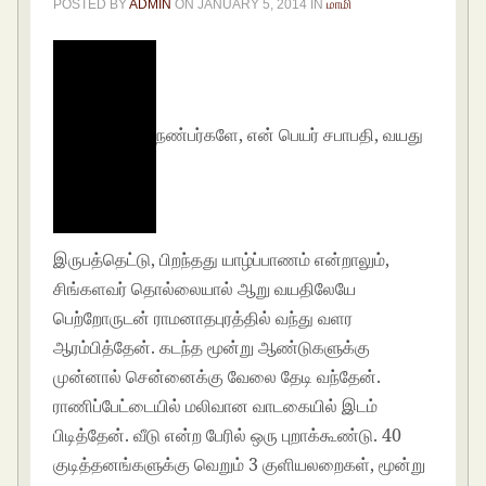
POSTED BY
ADMIN
ON
JANUARY 5, 2014
IN
மாமி
நண்பர்களே, என் பெயர் சபாபதி, வயது
இருபத்தெட்டு, பிறந்தது யாழ்ப்பாணம் என்றாலும்,
சிங்களவர் தொல்லையால் ஆறு வயதிலேயே
பெற்றோருடன் ராமனாதபுரத்தில் வந்து வளர
ஆரம்பித்தேன். கடந்த மூன்று ஆண்டுகளுக்கு
முன்னால் சென்னைக்கு வேலை தேடி வந்தேன்.
ராணிப்பேட்டையில் மலிவான வாடகையில் இடம்
பிடித்தேன். வீடு என்ற பேரில் ஒரு புறாக்கூண்டு. 40
குடித்தனங்களுக்கு வெறும் 3 குளியலறைகள், மூன்று