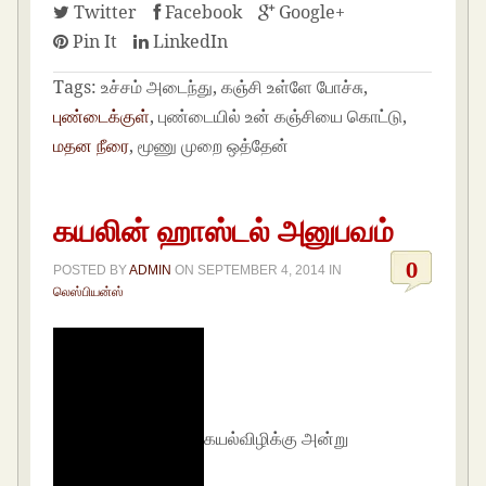
Twitter
Facebook
Google+
Pin It
LinkedIn
Tags:
உச்சம் அடைந்து, கஞ்சி உள்ளே போச்சு,
புண்டைக்குள்
, புண்டையில் உன் கஞ்சியை கொட்டு,
மதன நீரை
, மூணு முறை ஒத்தேன்
கயலின் ஹாஸ்டல் அனுபவம்
0
POSTED BY
ADMIN
ON
SEPTEMBER 4, 2014
IN
லெஸ்பியன்ஸ்
கயல்விழிக்கு அன்று