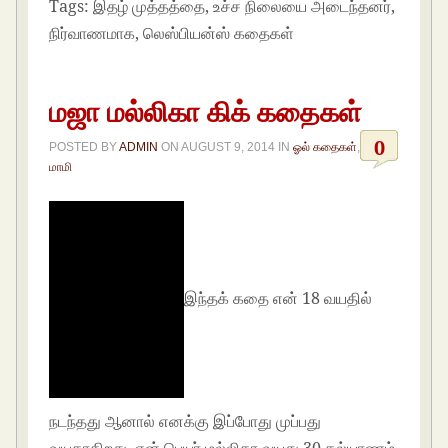
Tags:
இதழ் முத்தத்தை, உச்ச நிலையை அடைந்தனர்,
நிர்வாணமாக, லெஸ்பியன்ஸ் கதைகள்
மஜா மல்லிகா கிக் கதைகள்
0
POSTED BY
ADMIN
ON
AUGUST 9, 2014
IN
ஓல் கதைகள்
,
மாமி
இந்தக் கதை என் 18 வயதில்
நடந்தது ஆனால் எனக்கு இப்போது முப்பது