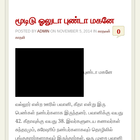
மூடிடு ஓலுடா புண்டா மகனே
0
POSTED BY
ADMIN
ON
NOVEMBER 5, 2014
IN
காதலன்
காதலி
புண்டா மகனே
வல்லூர் என்ற ஊரில் பவானி, கீதா என்று இரு
பெண்கள் நண்பர்களாக இருந்தனர். பவானிக்கு வயது
42. கீதாவுக்கு வயது 38. இவர்களுடைய கணவர்கள்
சுந்தரமும், சுரேஷூம் நண்பர்களாகவும் தொழிலில்
பங்குதாரர்களாகவும் இருந்தார்கள். ஒரு முறை பவானி