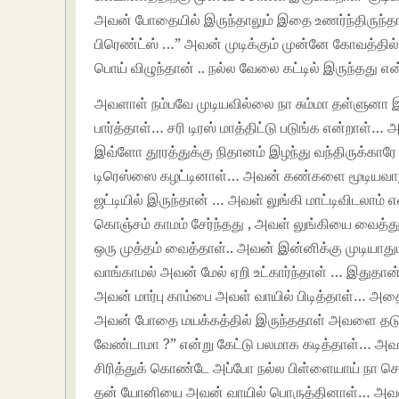
அவன் போதையில் இருந்தாலும் இதை உணர்ந்திருந்தான்
பிரெண்ட்ஸ் …” அவன் முடிக்கும் முன்னே கோவத்தில
பொய் விழுந்தான் .. நல்ல வேலை கட்டில் இருந்தது 
அவளாள் நம்பவே முடியவில்லை நா சும்மா தள்ளுனா இ
பார்த்தாள்… சரி டிரஸ் மாத்திட்டு படுங்க என்றாள்
இவ்ளோ தூரத்துக்கு நிதானம் இழந்து வந்திருக்காரே 
டிரெஸ்ஸை கழட்டினாள்… அவன் கண்களை மூடியவாறு
ஜட்டியில் இருந்தான் … அவள் லுங்கி மாட்டிவிடலாம்
கொஞ்சம் காமம் சேர்ந்தது , அவள் லுங்கியை வைத்த
ஒரு முத்தம் வைத்தாள்.. அவன் இன்னிக்கு முடியாத
வாங்காமல் அவன் மேல் ஏறி உட்கார்ந்தாள் … இதுதா
அவன் மார்பு காம்பை அவள் வாயில் பிடித்தாள்… அத
அவன் போதை மயக்கத்தில் இருந்ததாள் அவளை தடுக்
வேண்டாமா ?” என்று கேட்டு பலமாக கடித்தாள்… அவ
சிரித்துக் கொண்டே அப்போ நல்ல பிள்ளையாய் நா சொல
தன் யோனியை அவன் வாயில் பொருத்தினாள்… அவன் 