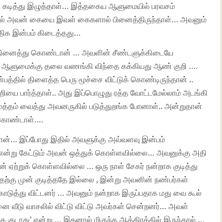
 கடித்து இழுத்தாள்… இத்தகைய ஆளுமையில் பரவசம்
மல் அவன் கையை இவள் கைகளால் பினைத்திருந்தாள்… அவனும்
ிக இன்பம் கிடைத்தது…
ு நினைத்து கொண்டான் … அவளின் சீண்டளுக்கிடையே
் ஆளுமைக்கு தலை வணங்கி விந்தை கக்கியது ஆண் குறி ….
தில் திளைத்த பெரு மூச்சை விட்டுக் கொண்டிருந்தான் ..
ியை பார்த்தாள்.. அது இப்பொழுது ரத்த வோட்டமேல்லாம் அடங்கி
முத்தம் வைத்து அவனருகில் படுத்துறங்க போனாள்.. அன்றுதான்
 கொண்டாள்….
வான்… இப்போது இதில் அவளுக்கு அவ்வளவு இன்பம்
என்று கேட்டும் அவன் ஒத்துக் கொள்ளவில்லை… அவனுக்கு அதி
ஏற்றுக் கொள்ளவில்லை … ஒரு நாள் சேகர் நன்றாக குடித்து
தற்கு முன் குடித்ததே இல்லை , இன்று அவனின் நண்பர்கள்
 கொடுத்து விட்டனர் … அவனும் நன்றாக இருப்பதாக மது வை கூல்
அவனை வீடு வாசலில் விட்டு விட்டு அவர்கள் சென்றனர்… அவள்
்க குடாது’ என்று … இதனால் மிகுந்த ஆத்திரத்தில் இருந்தால் …