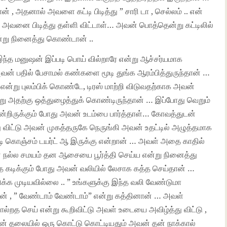
 , அதனால் அவளை கட்டி பிடித்து ” சாரி டா , செல்லம் .. என்
் அவனை பிடித்து தள்ளி விட்டாள்… அவன் பொத்தென்று கட்டிலில்
என்று நினைத்து கொண்டான் ..
ந்த மனுஷன் இப்படி பொய் வில்றாரே என்று ஆச்சர்யமாக
… அவன் பதில் பேசாமல் கண்களை மூடி துங்க ஆரம்பித்துருந்தான் …
என்று புலம்பிக் கொண்டே, டிரஸ் மாற்றி விடுவதற்காக அவன்
 அதற்கு ஒத்துழைத்துக் கொண்டிருந்தான் … இப்போது வெறும்
 என்றிருக்கும் போது அவன் உடம்பை பார்த்தாள்… கோவத்துடன்
ு விட்டு அவன் முகத்தருகே நெருங்கி அவன் உதட்டில் அழுத்தமாக
ுடி கொஞ்சம் டயர்ட் ஆ இருக்கு என்றான் … அவள் அதை காதில்
ன் நல்ல சமயம் தன ஆசையை பூர்த்தி செய்ய என்று நினைத்து
ை கடிக்கும் போது அவன் வலியில் லேசாக கத்த செய்தான் …
க முடியவில்லை .. ” உங்களுக்கு இந்த வலி வேண்டுமா
ன் , ” வேண்டாம் வேண்டாம்” என்று கத்தினான் … அவள்
்றத செய் என்று கூறிவிட்டு அவள் உடையை அவிழ்த்து விட்டு ,
தலையில் ஒரு கொட்டு கொட்டியதும் அவன் தன் நாக்கால்