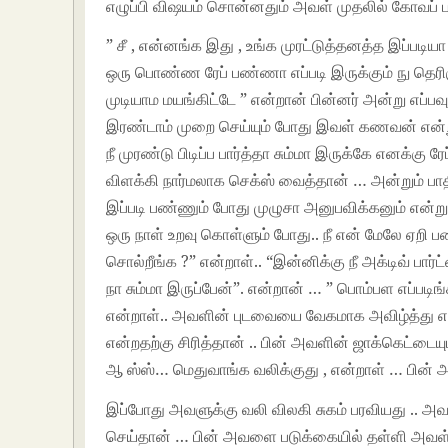
எழுப்பி விஷயம் சொன்னதும் அவள் முதலில் கோவப் பட்ட
” சீ , என்னங்க இது , உங்க முரட்டுத்தனத்த இப்பட
ஒரு பொண்ண ரேப் பண்ணா எப்படி இருக்கும் நு தெரிஞ
முடியாம மயங்கிட்டே ” என்றான் பின்னர் அன்று எப்பவ
இரண்டாம் முறை செய்யும் போது இவள் கணவன் என்று 
நீ முரண்டு பிடிப்ப பார்த்தா சும்மா இருக்கே எனக்கு
விளக்கி நார்மலாக செக்ஸ் வைத்தான் … அன்றும் ப
இப்படி பண்ணும் போது முழுசா அனுபவிக்கனும் என
ஒரு நாள் உறவு கொள்ளும் போது.. நீ என் மேலே ஏறி 
சொல்றீங்க ?” என்றாள்.. “இன்னிக்கு நீ அக்டிவ் பார
நா சும்மா இருப்பேன்”. என்றான் … ” பொம்பள எப்படி
என்றாள்.. அவளின் புடவையை வேகமாக அவிழ்த்து எறிந
என்றதற்கு சிரித்தான் .. பின் அவளின் ஜாக்கெட்டைய
ஆ ஸ்ஸ்… மெதுவாங்க வலிக்குது , என்றாள் … பின்
இப்போது அவளுக்கு வலி விலகி சுகம் பரவியது .. அவளுட
செய்தான் … பின் அவளை படுக்கையில் தள்ளி அவள் ம