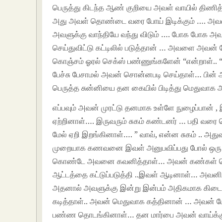
பெருத்து கிடந்த ஆண் குறியை அவள் வாயில் திணி
அது அவள் தொண்டை வரை போய் இடிக்கும் …. அவன் 
அவளுக்கு வாந்தியே வந்து விடும் …. போக போக அவள
செய்துவிட்டு கட்டிலில் படுத்தான் … அவளை அவன் 
கொஞ்சம் ஓரல் செக்ஸ் பண்ணுங்களேன் “என்றாள்.. “
பேச்சு பேசாமல் அவன் சொன்னபடி செய்தாள்… பின்
பெருத்த சுன்னியை தன கையில் பிடித்து மெதுவாக அ
எப்பவும் அவன் முரட்டு தனமாக உள்ளே நுழைப்பான் 
ஏற்றினாள்…. இருவரும் சுகம் கண்டனர் … பதி வரை செ
மேல் ஏறி இறங்கினாள்…. ” வாவ், என்ன சுகம் .. அது
முறையாக கணவனை இவள் அனுபவிப்பது போல் ஒரு உ
கொண்டே அவனை கவனித்தாள்… அவன் கண்கள் சொர
ஆட்டத்தை கட்டுப்படுத்தி ..இவள் ஆடினாள்… அவனி
அதனால் அவளுக்கு இன்று இன்பம் அதிகமாக கிடைத
கடித்தாள்.. அவன் மெதுவாக கத்தினான் … அவன் 
பண்ண தொடங்கினாள்… தன மார்பை அவன் வாய்க்கு க