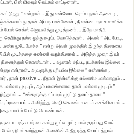
ாள், பின் மிகவும் வெட்கம் காட்டினாள்..
ியா காட்டுறது ” என்றாள்… இது என்னோட ரொம்ப நாள் ஆசை டி ,
்சுக்கலாம் நு தான் அப்படி பண்ணேன் , நீ என்னடாநா சமாளிக்க
ும் போல் செக்ஸ் அனுபவித்து முடித்தனர் … இதே மாதிரி
தெரிந்து நல்ல ஒத்துழைப்பு கொடுத்தாள் .. அவன் ” அட போடி,
 ரேப் பண்ற மூடே போச்சு ” என்று அவள் முகத்தில் இருந்த திரையை
ாதியில் முடிந்ததை எண்ணி வருந்தினாள்… அடுத்த முறை இவர்
்று நினைத்துக் கொண்டாள் …. ஆனால் அப்படி நடக்கவே இல்லை …
பண்ணு என்றான்.. அவளுக்கு புரியவே இல்லை ” என்னங்க ,
்ட்னர் , நான் passive … நீதான் இன்னிக்கு எல்லாமே பண்ணனும் …
ங்க பண்ண முடியும் , ஆம்பலைங்களால தான் பண்ண முடியும் ”
்தான் … “உங்களுக்கு எப்பவும் முரட்டு தனம் தானா ”
ும் , ப்ராவையும் .. அவிழ்த்து வெறி கொண்டவனாய் கசக்கினான் …
 அதை வாயில் போட்டு கொண்டான்.
ைய பஞ்சு மார்பை கன்று முட்டி முட்டி பால் குடிப்பது போல்
ேல் ஏறி உட்கார்ந்தான் அவனின் அதீத ரத்த வோட்டத்தால்