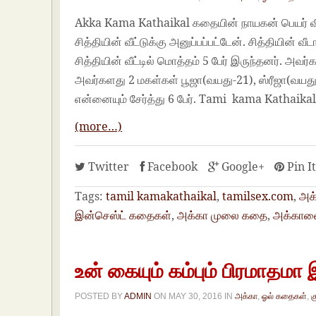
Akka Kama Kathaikal கதையின் நாயகன் பெயர் விஷ்
சித்தியின் வீட்டுக்கு அனுப்பப்பட்டேன். சித்தியின
சித்தியின் வீட்டில் மொத்தம் 5 பேர் இருந்தனர். அவர
அவர்களது 2 மகள்கள் பூஜா(வயது-21), ஸ்ரீஜா(வயத
என்னையும் சேர்த்து 6 பேர். Tami kama Kathaika
(more…)
Twitter
Facebook
Google+
Pin I
Tags:
tamil kamakathaikal
,
tamilsex.com
,
அக
இன்செஸ்ட் கதைகள்
,
அக்கா முலை கதை
,
அக்காவை 
உன் கையும் கம்பும் பிரமாதமா 
POSTED BY
ADMIN
ON
MAY 30, 2016
IN
அக்கா
,
ஓல் கதைகள்
,
க