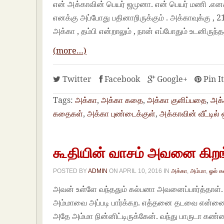
என் அக்காவின் பெயர் ஜமுனா. என் பெயர் மணி .எனக்க
எனக்கு அப்போது பதினாறிருக்கும் . அக்காவுக்கு , 21
அக்கா , தம்பி என்றாலும் , நான் எப்போதும் உடனிருந்
(more…)
Twitter
Facebook
Google+
Pin I
Tags:
அக்கா
,
அக்கா கதை
,
அக்கா குளிப்பதை
,
அக்
கதைகள்
,
அக்கா புண்டைக்குள்
,
அக்காவின் வீட்டில
கூதியின் வாசம் அவனை கிறங
POSTED BY
ADMIN
ON
APRIL 10, 2016
IN
அக்கா
,
அம்மா
,
ஓல் 
அவன் உள்ளே வந்ததும் கல்பனா அவனைப்பார்த்தாள்.
அம்மாவை அப்படி பார்க்கற. எத்தனை தடவை என்னை பாத
அதே அம்மா நின்னிட்டிருக்கேன். வந்து பாருடா க