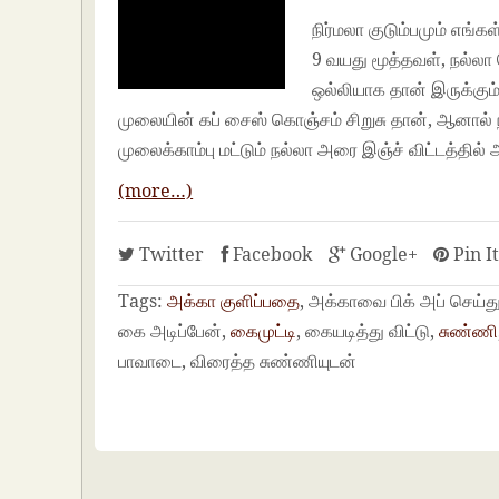
நிர்மலா குடும்பமும் எங்கள
9 வயது மூத்தவள், நல்லா
ஒல்லியாக தான் இருக்கும
முலையின் கப் சைஸ் கொஞ்சம் சிறுசு தான், ஆனால்
முலைக்காம்பு மட்டும் நல்லா அரை இஞ்ச் விட்டத்தில் 
(more…)
Twitter
Facebook
Google+
Pin I
Tags:
அக்கா குளிப்பதை
, அக்காவை பிக் அப் செய்
கை அடிப்பேன்,
கைமுட்டி
, கையடித்து விட்டு,
சுண்ணி
பாவாடை, விரைத்த சுண்ணியுடன்