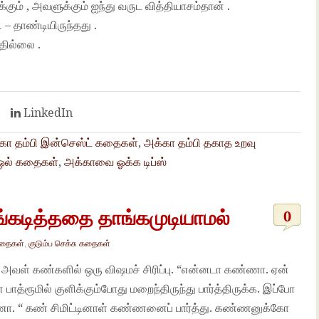
ும் , அவளுக்கும் ஐந்து வருட வித்தியாசம்தான் .
 – தாண்டியிருந்தது .
ததில்லை .
t
LinkedIn
கா தம்பி இன்செஸ்ட் கதைகள்
,
அக்கா தம்பி தகாத உறவு
் ஒல் கதைகள்
,
அக்காவை ஓக்க டிப்ஸ்
்கடித்ததை தாங்கமுடியாமல்
0
கதைகள்
,
குடும்ப செக்சு கதைகள்
 அவள் கண்களில் ஒரு விஷமச் சிரிப்பு. “என்னடா கண்ணா. ஏன்
்ரூமில் குளிக்கும்போது மறைந்திருந்து பார்த்திருக்க. இப்போ
ண்ணா. “ கண் சிமிட்டினாள் கண்ணனைப் பார்த்து. கண்ணனுக்கோ