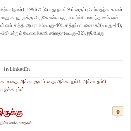
வா(நான்). 1996 அப்போது நான் 9-ம் வகுப்பு சேர்வதற்காக என்
் வீடானது கடலூருக்கு அருகே உள்ள ஒரு வளர்ச்சியடைந்த ஊர். என்
்கள் என் சித்தி அபிராமி(வயது-40), சித்தப்பா மனோகர்(வயது-44),
ு-14) மற்றும் வேலைக்காரி சரோஜா(வயது-32). இப்போது
l
t
LinkedIn
்கா கதை
,
அக்கா குளிப்பதை
,
அக்கா தம்பி
,
அக்கா தம்பி
ஓக்க டிப்ஸ்
இருக்கு
0
ுடும்ப செக்சு கதைகள்