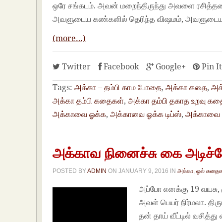
ஒரே சங்கடம். அவன் மறைந்திருந்து அவளை ரசித்ததை
அவளுடைய கண்களில் தெரிந்த விஷமம், அவளுடைய க
(more…)
Twitter
Facebook
Google+
Pin I
Tags:
அக்கா – தம்பி காம போதை
,
அக்கா கதை
,
அக
அக்கா தம்பி கதைகள்
,
அக்கா தம்பி தகாத உறவு கத
அக்காவை ஓக்க
,
அக்காவை ஓக்க டிப்ஸ்
,
அக்காவை 
அக்காவ நினைச்சு கை அடிச்ச
POSTED BY
ADMIN
ON
JANUARY 9, 2016
IN
அக்கா
,
ஓல் கதைக
அப்போ எனக்கு 19 வயசு, 
அவள் பெயர் நிர்மலா. திர
தன் தாய் வீட்டில் வசித்து 