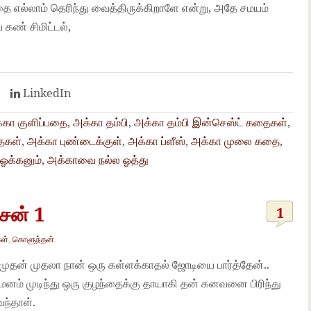
 எல்லாம் தெரிந்து வைத்திருக்கிறாளே என்று, அதே சமயம்
ண் சிமிட்டல்,
t
LinkedIn
்கா குளிப்பதை
,
அக்கா தம்பி
,
அக்கா தம்பி இன்செஸ்ட் கதைகள்
,
ைகள்
,
அக்கா புண்டைக்குள்
,
அக்கா ப்ளீஸ்
,
அக்கா முலை கதை
,
ஓக்கனும்
,
அக்காவை நல்ல ஓத்து
ேன் 1
1
ள்
,
கொளுந்தன்
முதன் முதலா நான் ஒரு கள்ளக்காதல் ஜோடியை பார்த்தேன்..
ுமனம் முடிந்து ஒரு குழந்தைக்கு தாயாகி தன் கனவனை பிரிந்து
வந்தாள்.