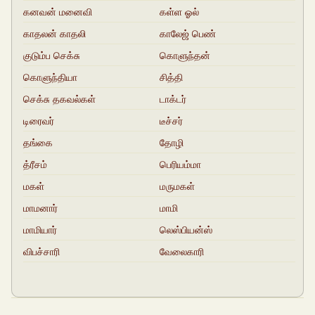
கனவன் மனைவி
கள்ள ஓல்
காதலன் காதலி
காலேஜ் பெண்
குடும்ப செக்சு
கொளுந்தன்
கதைகள்
கொளுந்தியா
சித்தி
செக்சு தகவல்கள்
டாக்டர்
டிரைவர்
டீச்சர்
தங்கை
தோழி
த்ரீசம்
பெரியம்மா
மகள்
மருமகள்
மாமனார்‍‍
மாமி
மாமியார்
லெஸ்பியன்ஸ்
விபச்சாரி
வேலைகாரி