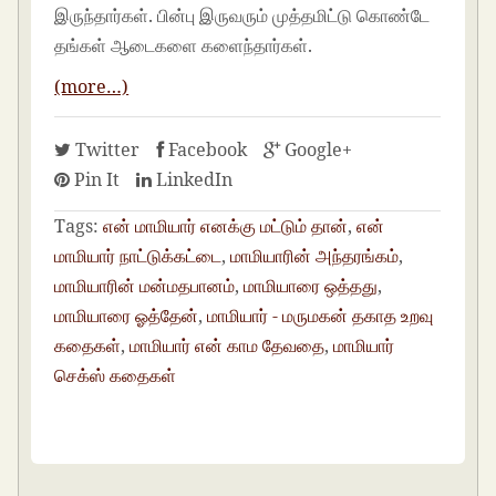
இருந்தார்கள். பின்பு இருவரும் முத்தமிட்டு கொண்டே
தங்கள் ஆடைகளை களைந்தார்கள்.
(more…)
Twitter
Facebook
Google+
Pin It
LinkedIn
Tags:
என் மாமியார் எனக்கு மட்டும் தான்
,
என்
மாமியார் நாட்டுக்கட்டை
,
மாமியாரின் அந்தரங்கம்
,
மாமியாரின் மன்மதபானம்
,
மாமியாரை ஒத்தது
,
மாமியாரை ஓத்தேன்
,
மாமியார் - மருமகன் தகாத உறவு
கதைகள்
,
மாமியார் என் காம தேவதை
,
மாமியார்
செக்ஸ் கதைகள்