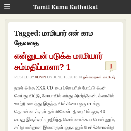
Tamil Kama Kathaikal
Tagged:
மாமியார் என் காம
தேவதை
என்னுடன் படுக்க மாமியார்
சம்மதிப்பாளா? 1
1
POSTED BY
ADMIN
ON
JUNE 13, 2016
IN
ஓல் கதைகள்
,
மாமியார்
நான் அந்த XXX CD-யை ப்ளேயரில் போட்டு ஆன்
செய்து விட்டு, சோபாவில் வந்து அமர்ந்தேன். க்ளாசில்
ஊற்றி வைத்து இருந்த விஸ்கியை ஒரு மடக்கு
தொண்டைக்குள் தள்ளினேன். திரையில் ஒரு 40
வயது இருக்கும் முதிர்ந்த வெள்ளைக்கார பெண்ணும்,
கட்டு மஸ்தான இளைஞன் ஒருவனும் பேசிக்கொண்டு